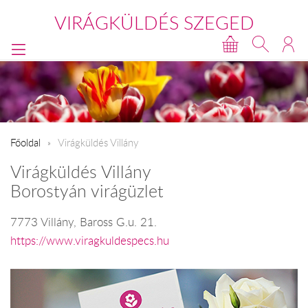
VIRÁGKÜLDÉS SZEGED
Főoldal
Virágküldés Villány
Virágküldés Villány
Borostyán virágüzlet
7773 Villány, Baross G.u. 21.
https://www.viragkuldespecs.hu