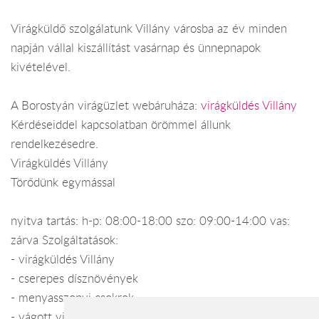
Virágküldő szolgálatunk Villány városba az év minden
napján vállal kiszállítást vasárnap és ünnepnapok
kivételével.
A Borostyán virágüzlet webáruháza:
virágküldés Villány
Kérdéseiddel kapcsolatban örömmel állunk
rendelkezésedre.
Virágküldés Villány
Törődünk egymással
nyitva tartás: h-p: 08:00-18:00 szo: 09:00-14:00 vas:
zárva Szolgáltatások:
- virágküldés Villány
- cserepes dísznövények
- menyasszonyi csokrok
- vágott virágok