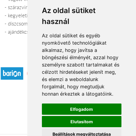
- szárazvirág kompozíciók
Az oldal sütiket
- kegyeleti készítmények
használ
- díszcsomagolás
- ajándékcsokrok
Az oldal sütiket és egyéb
nyomkövető technológiákat
alkalmaz, hogy javítsa a
böngészési élményét, azzal hogy
Elfogadott fizetési módok
személyre szabott tartalmakat és
célzott hirdetéseket jelenít meg,
és elemzi a weboldalunk
forgalmát, hogy megtudjuk
honnan érkeztek a látogatóink.
Á.SZ.F.
Elfogadom
Impresszum
Elutasítom
Adatkezelési tájékoztató
Beállítások megváltoztatása