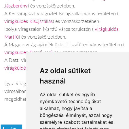
Jászberény
) és vonzáskörzetében.
A Két virágszál virágüzlet Kisújszállás város területén (
virágküldés Kisújszállás
) és vonzáskörzetében.
Ibolya virágszalon Martfű város területén (
virágküldés
Martfű
) és vonzáskörzetében.
A Maggie virág ajándék üzlet Tiszafüred város területén (
virágküldés Tiszafüred
) és vonzáskörzetében.
A Detti Virágszalon Törökszentmiklós város területén (
virágküldés Törökszentmiklós
) és vonzáskörzetében.
Az oldal sütiket
használ
Így a virágküldés Jász-Nagykun-Szolnok megye
városaiban és azok vonzáskörzetében is gond nélkül
Az oldal sütiket és egyéb
megoldható. Várjuk szeretettel webáruházunkban!
nyomkövető technológiákat
alkalmaz, hogy javítsa a
böngészési élményét, azzal hogy
Elfogadott fizetési módok
személyre szabott tartalmakat és