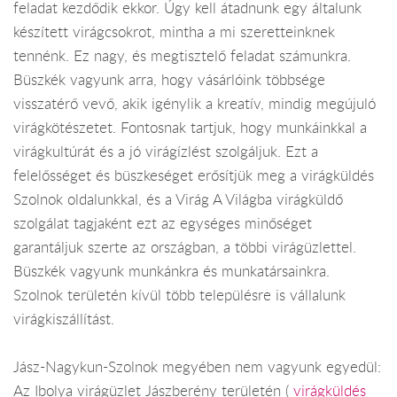
feladat kezdődik ekkor. Úgy kell átadnunk egy általunk
készített virágcsokrot, mintha a mi szeretteinknek
tennénk. Ez nagy, és megtisztelő feladat számunkra.
Büszkék vagyunk arra, hogy vásárlóink többsége
visszatérő vevő, akik igénylik a kreatív, mindig megújuló
virágkötészetet. Fontosnak tartjuk, hogy munkáinkkal a
virágkultúrát és a jó virágízlést szolgáljuk. Ezt a
felelősséget és büszkeséget erősítjük meg a virágküldés
Szolnok oldalunkkal, és a Virág A Világba virágküldő
szolgálat tagjaként ezt az egységes minőséget
garantáljuk szerte az országban, a többi virágüzlettel.
Büszkék vagyunk munkánkra és munkatársainkra.
Szolnok területén kívül több településre is vállalunk
virágkiszállítást.
Jász-Nagykun-Szolnok megyében nem vagyunk egyedül:
Az Ibolya virágüzlet Jászberény területén (
virágküldés