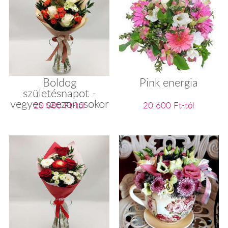
Boldog
Pink energia
születésnapot -
vegyes szezoncsokor
20 080 Ft-tól
20 600 Ft-tól