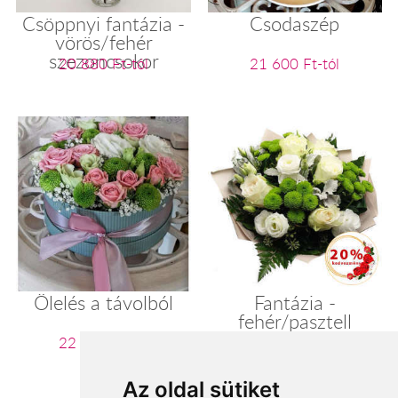
Csöppnyi fantázia -
Csodaszép
vörös/fehér
szezoncsokor
20 880 Ft-tól
21 600 Ft-tól
Ölelés a távolból
Fantázia -
fehér/pasztell
szezoncsokor
22 060 Ft-tól
22 400 Ft-tól
Az oldal sütiket