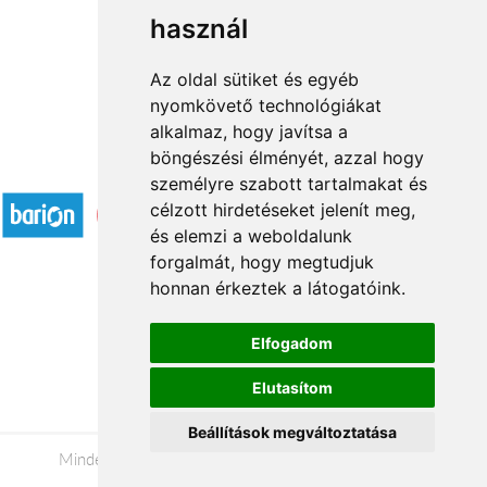
használ
1
2
3
...
8
9
→
Az oldal sütiket és egyéb
nyomkövető technológiákat
alkalmaz, hogy javítsa a
böngészési élményét, azzal hogy
Elfogadott fizetési módok
személyre szabott tartalmakat és
célzott hirdetéseket jelenít meg,
és elemzi a weboldalunk
forgalmát, hogy megtudjuk
honnan érkeztek a látogatóink.
Á.SZ.F.
Elfogadom
Impresszum
Elutasítom
Adatkezelési tájékoztató
Beállítások megváltoztatása
Minden jog fenntartva © 2026 |
+36 20 488-8362
|
www.viragkuldesszeged.hu